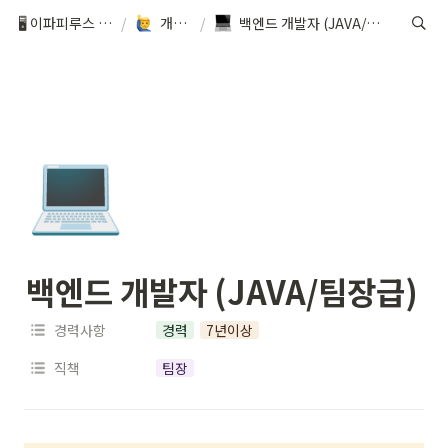
🖥️ 이파피루스 채용
/
개발부
/
백엔드 개발자 (JAVA/팀장급)
💻
백엔드 개발자 (JAVA/팀장급)
경력사항
경력
7년이상
직책
팀장